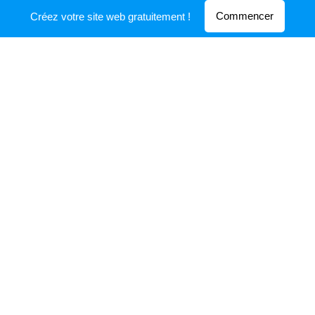
Commencer
Créez votre site web gratuitement !
"En kimono, tous égaux!"
Marraine de l'évènement
Remise de médailles lors d'une
démonstration handisport à la
Hainaut Cup
"En kimono, tous égaux!"
Marraine de l'évènement