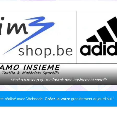
Merci à Kimshop qui me fournit mon équipement sportif!
 été réalisé avec Webnode.
Créez le votre
gratuitement aujourd'hui !